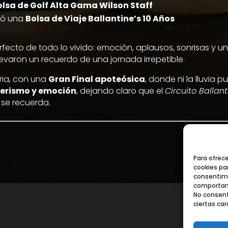
olsa de Golf Alta Gama Wilson Staff
ió una
Bolsa de Viaje Ballantine’s 10 Años
erfecto de todo lo vivido: emoción, aplausos, sonrisas y u
levaron un recuerdo de una jornada irrepetible.
ria, con una
Gran Final apoteósica
, donde ni la lluvia
erismo y emoción
, dejando claro que el
Circuito Ballant
 se recuerda.
Para ofrec
cookies par
consentimi
comportami
No consent
ciertas car