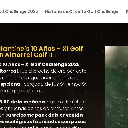
lf Challenge 2025
Historia de Circuito Golf Challenge
P
lantine’s 10 Años – XI Golf
lttorrel Golf 🏌️‍♀️
s 10 Años – XI Golf Challenge 2025
,
ltorreal
, fue el broche de oro perfecto
r de la lluvia, que acompañó buena
cepcional
, cargado de ilusión, emoción
en las grandes citas.
9:00 de la mañana
, con los finalistas
os y muchas ganas de disfrutar. Antes
ron su
welcome pack de bienvenida
,
es ecológicos fabricados con posos