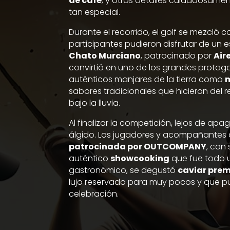
de café
, y otros detalles cuidadosam
tan especial.
Durante el recorrido, el golf se mezcló 
participantes pudieron disfrutar de un
Chato Murciano
, patrocinado por
Air
convirtió en uno de los grandes protagon
auténticos manjares de la tierra como
m
sabores tradicionales que hicieron del r
bajo la lluvia.
Al finalizar la competición, lejos de ap
álgido. Los jugadores y acompañantes 
patrocinada por OUTCOMPANY
, con
auténtico
showcooking
que fue todo 
gastronómico, se degustó
caviar pre
lujo reservado para muy pocos y que pu
celebración.