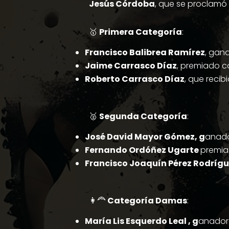
Jesús Córdoba
, que se proclam
🥇
Primera Categoría
:
Francisco Balibrea Ramírez
, gan
Jaime Carrasco Díaz
, premiado 
Roberto Carrasco Díaz
, que reci
🥈
Segunda Categoría
:
José David Mayor Gómez, g
anad
Fernando Ordóñez Ugarte
premi
Francisco Joaquín Pérez Rodríg
👩‍🦰
Categoría Damas
:
María Lis Esquerdo Leal , g
anador