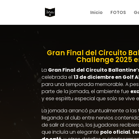
Inicio
FOTOS
Go
Gran Final del Circuito Bal
Challenge 2025 en A
La
Gran Final del Circuito Ballantine’
celebrada el
13 de diciembre en Golf A
para una temporada memorable. A pesa
parte de la jornada, el ambiente fue
ex
y ese espíritu especial que solo se vive 
La jornada arrancó puntualmente a las
llegando al club entre nervios contenid
de salir al campo, los jugadores recibie
que incluía un elegante
polo oficial
,
te