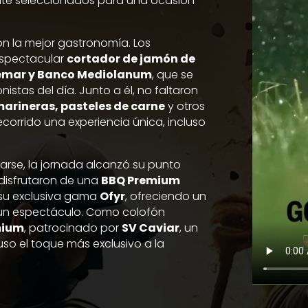
ente seleccionados para una ocasión
con la mejor gastronomía. Los
 espectacular
cortador de jamón de
emar y Banco Mediolanum
, que se
istas del día. Junto a él, no faltaron
arineras, pasteles de carne
y otros
ecorrido una experiencia única, incluso
agarse, la jornada alcanzó su punto
disfrutaron de una
BBQ Premium
 su exclusiva gama
Ofyr
, ofreciendo un
un espectáculo. Como colofón
mium
, patrocinado por
SV Caviar
, un
so el toque más exclusivo a la